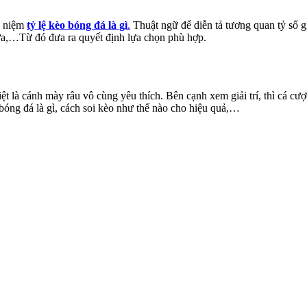
i niệm
tỷ lệ kèo bóng đá là gì
.
Thuật ngữ để diễn tả tương quan tỷ số g
 cửa,…Từ đó đưa ra quyết định lựa chọn phù hợp.
iệt là cánh mày râu vô cùng yêu thích. Bên cạnh xem giải trí, thì cá c
bóng đá là gì, cách soi kèo như thế nào cho hiệu quả,…