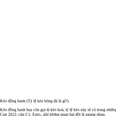
Kèo đồng banh (Tỷ lệ kèo bóng đá là gì?)
Kèo đồng banh hay còn gọi là kèo hoà, tỷ lệ kèo này sẽ có trong nhữn
Cup 2022, cúp C1, Euro,..khi tương quan hai đội là ngang nhau.