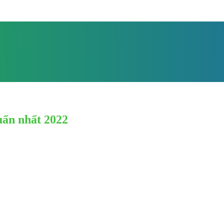
huẩn nhất 2022