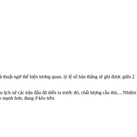
à thuật ngữ thể hiện tương quan, tỷ lệ số bàn thắng sẽ ghi được giữa 2
ệu lịch sử các trận đấu đã diễn ra trước đó, chất lượng cầu thủ,…Nhiệm
o mạnh hơn, đang ở kèo trên.