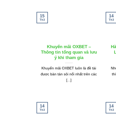
15
14
Th3
Th3
Khuyến mãi OXBET –
Hà
Thông tin tổng quan và lưu
ý khi tham gia
Khuyến mãi OXBET luôn là đề tài
Nh
được bàn tán sôi nổi nhất trên các
th
[...]
14
14
Th3
Th3