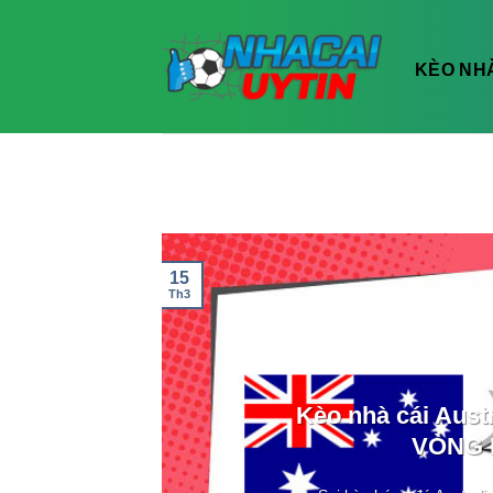
Skip
to
content
KÈO NHÀ
15
Th3
Kèo nhà cái Austr
VÒNG 