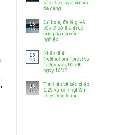
sân chơi tuyệt vời và
đa dạng
Cò bóng đá là gì và
15
yếu tố trở thành cò
Th3
bóng đá chuyên
nghiệp
Nhận định
15
Nottingham Forest vs
Th3
8
Tottenham, 03h00
ngày 16/12
g
Tìm hiểu về kèo chấp
15
n
1.25 và kinh nghiệm
Th3
chơi chắc thắng