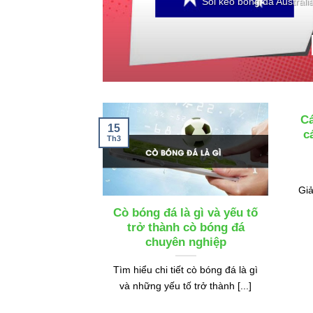
Soi kèo bóng đá Austral
Cá
15
c
Th3
Giả
Cò bóng đá là gì và yếu tố
trở thành cò bóng đá
chuyên nghiệp
Tìm hiểu chi tiết cò bóng đá là gì
và những yếu tố trở thành [...]