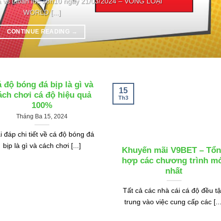
ia vs Liban lúc 16h10 ngày 21/03/2024 – VÒNG LOẠI
WORLD [...]
CONTINUE READING
→
 độ bóng đá bịp là gì và
15
ách chơi cá độ hiệu quả
Th3
100%
Tháng Ba 15, 2024
i đáp chi tiết về cá độ bóng đá
bịp là gì và cách chơi [...]
Khuyến mãi V9BET – Tổ
hợp các chương trình m
nhất
Tất cả các nhà cái cá độ đều t
trung vào việc cung cấp các [...