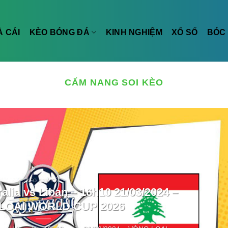
 CÁI
KÈO BÓNG ĐÁ
KINH NGHIỆM
XỔ SỐ
BÓC 
CẨM NANG SOI KÈO
KÈO NHÀ CÁI
alia vs Liban – 16h10 21/03/2024 –
LOẠI WORLD CUP 2026