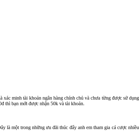
 là xác minh tài khoản ngân hàng chính chủ và chưa từng được sử dụn
000đ thì bạn mới được nhận 50k và tài khoản.
 Đây là một trong những ưu đãi thúc đẩy anh em tham gia cá cược nhiều