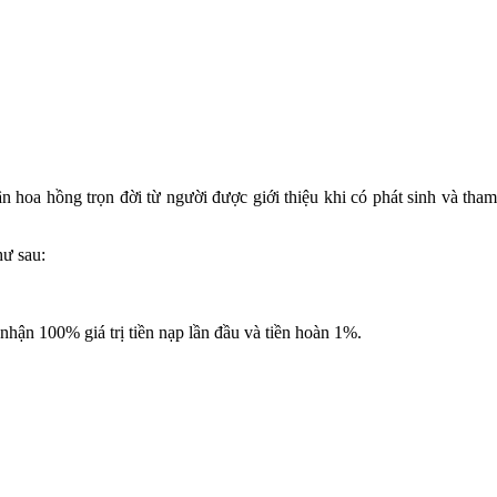
.
ận hoa hồng trọn đời từ người được giới thiệu khi có phát sinh và tham
hư sau:
nhận 100% giá trị tiền nạp lần đầu và tiền hoàn 1%.