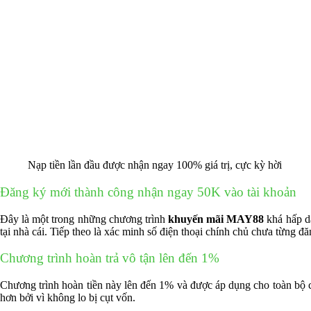
Nạp tiền lần đầu được nhận ngay 100% giá trị, cực kỳ hời
Đăng ký mới thành công nhận ngay 50K vào tài khoản
Đây là một trong những chương trình
khuyến mãi MAY88
khá hấp d
tại nhà cái. Tiếp theo là xác minh số điện thoại chính chủ chưa từng đă
Chương trình hoàn trả vô tận lên đến 1%
Chương trình hoàn tiền này lên đến 1% và được áp dụng cho toàn bộ cá
hơn bởi vì không lo bị cụt vốn.