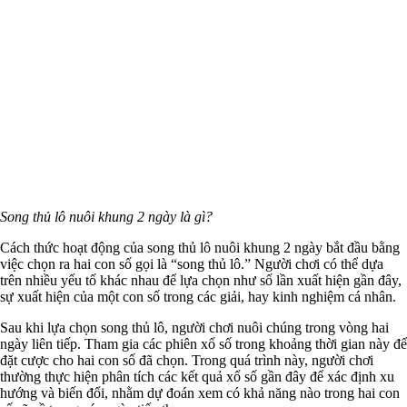
Song thủ lô nuôi khung 2 ngày là gì?
Cách thức hoạt động của song thủ lô nuôi khung 2 ngày bắt đầu bằng
việc chọn ra hai con số gọi là “song thủ lô.” Người chơi có thể dựa
trên nhiều yếu tố khác nhau để lựa chọn như số lần xuất hiện gần đây,
sự xuất hiện của một con số trong các giải, hay kinh nghiệm cá nhân.
Sau khi lựa chọn song thủ lô, người chơi nuôi chúng trong vòng hai
ngày liên tiếp. Tham gia các phiên xổ số trong khoảng thời gian này để
đặt cược cho hai con số đã chọn. Trong quá trình này, người chơi
thường thực hiện phân tích các kết quả xổ số gần đây để xác định xu
hướng và biến đổi, nhằm dự đoán xem có khả năng nào trong hai con