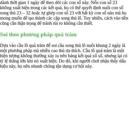
dành thời gian 1 ngày để theo dõi các con số này. Nếu con số 23
không xuất hiện trong các kết quả, họ có thể quyết định nuôi con số
song thủ 23 – 32 hoặc tự ghép con số 23 với bất kỳ con số nào mà họ
mong muốn để tạo thành các cặp song thủ lô. Tuy nhiên, cách vào tiền
cũng cần thận trọng để tránh rủi ro không cần thiết.
Soi theo phương pháp quả trám
Dựa vào cầu lô quả trám để soi cầu song thủ lô nuôi khung 2 ngày là
một phương pháp mà nhiều cao thủ ưa thích. Cầu lô quả trám là một
hiện tượng không thường xảy ra trên bảng kết quả xổ số, nhưng lại có
tỷ lệ thắng lớn khi nó xuất hiện. Do đó, khi người chơi nhận thấy dấu
hiệu này, họ nên nhanh chóng tận dụng cơ hội này.