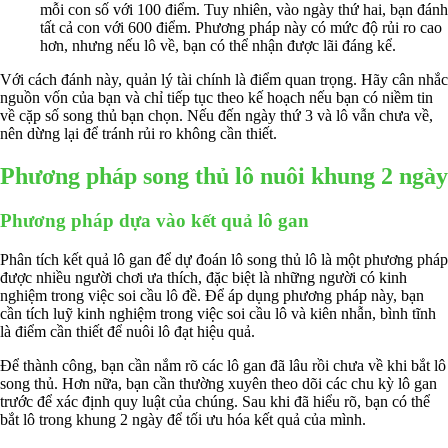
mỗi con số với 100 điểm. Tuy nhiên, vào ngày thứ hai, bạn đánh
tất cả con với 600 điểm. Phương pháp này có mức độ rủi ro cao
hơn, nhưng nếu lô về, bạn có thể nhận được lãi đáng kể.
Với cách đánh này, quản lý tài chính là điểm quan trọng. Hãy cân nhắc
nguồn vốn của bạn và chỉ tiếp tục theo kế hoạch nếu bạn có niềm tin
về cặp số song thủ bạn chọn. Nếu đến ngày thứ 3 và lô vẫn chưa về,
nên dừng lại để tránh rủi ro không cần thiết.
Phương pháp song thủ lô nuôi khung 2 ngày
Phương pháp dựa vào kết quả lô gan
Phân tích kết quả lô gan để dự đoán lô song thủ lô là một phương pháp
được nhiều người chơi ưa thích, đặc biệt là những người có kinh
nghiệm trong việc soi cầu lô đề. Để áp dụng phương pháp này, bạn
cần tích luỹ kinh nghiệm trong việc soi cầu lô và kiên nhẫn, bình tĩnh
là điểm cần thiết để nuôi lô đạt hiệu quả.
Để thành công, bạn cần nắm rõ các lô gan đã lâu rồi chưa về khi bắt lô
song thủ. Hơn nữa, bạn cần thường xuyên theo dõi các chu kỳ lô gan
trước để xác định quy luật của chúng. Sau khi đã hiểu rõ, bạn có thể
bắt lô trong khung 2 ngày để tối ưu hóa kết quả của mình.