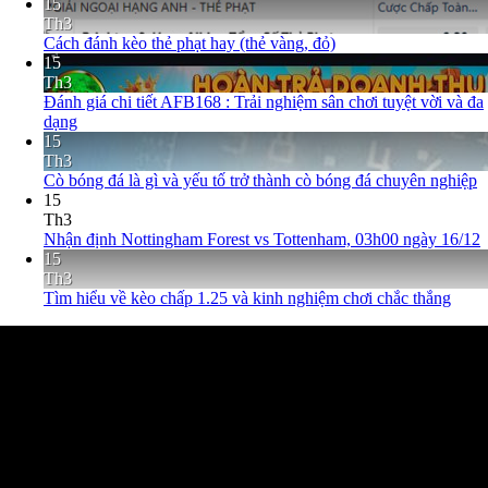
15
Th3
Cách đánh kèo thẻ phạt hay (thẻ vàng, đỏ)
15
Th3
Đánh giá chi tiết AFB168 : Trải nghiệm sân chơi tuyệt vời và đa
dạng
15
Th3
Cò bóng đá là gì và yếu tố trở thành cò bóng đá chuyên nghiệp
15
Th3
Nhận định Nottingham Forest vs Tottenham, 03h00 ngày 16/12
15
Th3
Tìm hiểu về kèo chấp 1.25 và kinh nghiệm chơi chắc thắng