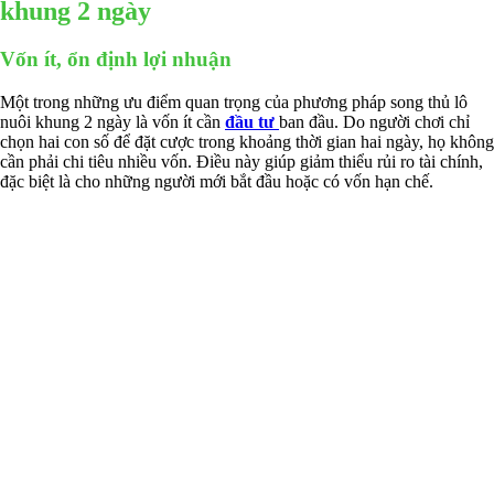
khung 2 ngày
Vốn ít, ổn định lợi nhuận
Một trong những ưu điểm quan trọng của phương pháp song thủ lô
nuôi khung 2 ngày là vốn ít cần
đầu tư
ban đầu. Do người chơi chỉ
chọn hai con số để đặt cược trong khoảng thời gian hai ngày, họ không
cần phải chi tiêu nhiều vốn. Điều này giúp giảm thiểu rủi ro tài chính,
đặc biệt là cho những người mới bắt đầu hoặc có vốn hạn chế.