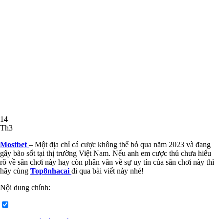
14
Th3
Mostbet
– Một địa chỉ cá cược không thể bỏ qua năm 2023 và đang
gây bão sốt tại thị trường Việt Nam. Nếu anh em cược thủ chưa hiểu
rõ về sân chơi này hay còn phân vân về sự uy tín của sân chơi này thì
hãy cùng
Top8nhacai
đi qua bài viết này nhé!
Nội dung chính: