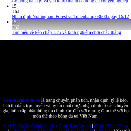
Cò bóng đá là gì và yếu tố trở thành cò bóng đá chuyên nghiệp
15
Th3
Nhận định Nottingham Forest vs Tottenham, 03h00 ngày 16/12
15
Th3
Tìm hiểu về kèo chấp 1.25 và kinh nghiệm chơi chắc thắng
Keonhacaiuytin.co
là trang chuyên phân tích, nhận định, tỷ lệ kèo,
lịch thi đấu, trực tuyến và uy tín nhất được nhận định từ các chuyên
gia, luôn cập nhật thông tin chính xác đến với nhưng đam mê với bộ
môn thể thao bóng đá tại Việt Nam.
Giới Thiệu KeoNhaCai
|
Quy Định Bản Quyền
|
Chính Sách Riêng