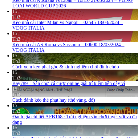
Kèo nhà cái Australia vs Liban – 16h10 21/03/2024 – VÒNG
LOẠI WORLD CUP 2026
15
Th3
Kèo nhà cái Inter Milan vs Napoli – 02h45 18/03/2024 –
VĐQG ITALIA
15
Th3
Kèo nhà cái AS Roma vs Sassuolo – 00h00 18/03/2024 –
VĐQG ITALIA
15
Th3
Cách xem kèo phạt góc & kinh nghiệm chơi đỉnh chóp
15
Th3
Bay789 – Sân chơi cá cược online giải trí kiếm tiền đầy ví
15
Th3
Cách đánh kèo thẻ phạt hay (thẻ vàng, đỏ)
15
Th3
Đánh giá chi tiết AFB168 : Trải nghiệm sân chơi tuyệt vời và đa
dạng
15
Th3