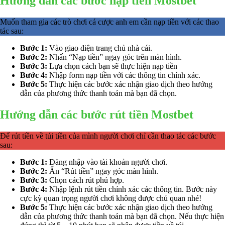
Hướng dẫn các bước nạp tiền Mostbet
Muốn tham gia các trò chơi cá cược anh em cần nạp tiền với các thao
tác sau:
Bước 1:
Vào giao diện trang chủ nhà cái.
Bước 2:
Nhấn “Nạp tiền” ngay góc trên màn hình.
Bước 3:
Lựa chọn cách bạn sẽ thực hiện nạp tiền
Bước 4:
Nhập form nạp tiền với các thông tin chính xác.
Bước 5:
Thực hiện các bước xác nhận giao dịch theo hướng
dẫn của phương thức thanh toán mà bạn đã chọn.
Hướng dẫn các bước rút tiền Mostbet
Để rút tiền về túi tiền của mình người chơi chỉ cần thao tác các bước
sau:
Bước 1:
Đăng nhập vào tài khoản người chơi.
Bước 2:
Ấn “Rút tiền” ngay góc màn hình.
Bước 3:
Chọn cách rút phú hợp.
Bước 4:
Nhập lệnh rút tiền chính xác các thông tin. Bước này
cực kỳ quan trọng người chơi không được chủ quan nhé!
Bước 5:
Thực hiện các bước xác nhận giao dịch theo hướng
dẫn của phương thức thanh toán mà bạn đã chọn. Nếu thực hiện