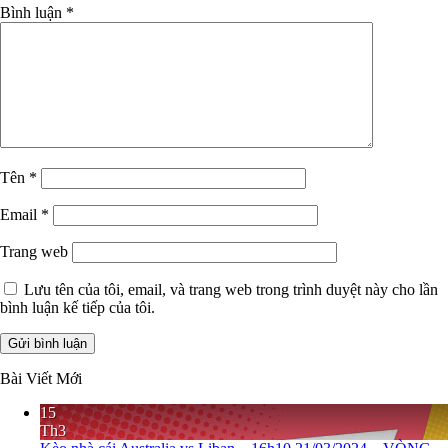
Bình luận
*
Tên
*
Email
*
Trang web
Lưu tên của tôi, email, và trang web trong trình duyệt này cho lần
bình luận kế tiếp của tôi.
Bài Viết Mới
15
Th3