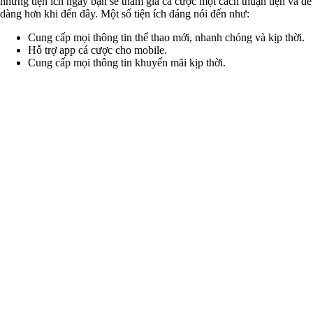
những tiện ích ngày bạn sẽ tham gia cá cược một cách thuận tiện và dễ
dàng hơn khi đến đây. Một số tiện ích đáng nói đến như:
Cung cấp mọi thông tin thể thao mới, nhanh chóng và kịp thời.
Hỗ trợ app cá cược cho mobile.
Cung cấp mọi thông tin khuyến mãi kịp thời.