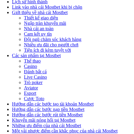
Lịch sử hình thành
Link vào nhà cái Mostbet khi bị chặn
Giới thiệu về nhà cái Mostbet
Thiết kế giao diện
Ngập tràn khuyến mãi
Nhà cái an toàn
Cam kết uy tín
Đội ngũ chăm sóc khách hàng
Nhiều ưu đãi cho người chơi
Tiện ích đi kèm tuyệt vời
Các sản phẩm tại Mostbet
Thể thao
Casino
Đánh bắt cá
Live Casino
Trò poker
Aviator
Esport
Cược Toto
Hướng dẫn các bước tạo tài khoản Mostbet
Hướng dẫn các bước nạp tiền Mostbet
Hướng dẫn các bước rút tiền Mostbet
Khuyến mãi nóng hổi tại Mostbet
Những ưu điểm của nhà cái Mostbet
Một vài nhược điểm cần khắc phục của nhà cái Mostbet