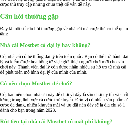
cược thủ truy cập nhưng chưa triệt để vấn đề này.
Câu hỏi thường gặp
Đây là một số câu hỏi thường gặp về nhà cái
mà cược thủ có thể quan
tâm:
Nhà cái Mostbet có đại lý hay không?
Có, nhà cái có hệ thống đại lý trên toàn quốc. Bạn có thể trở thành đại
lý và kiếm được hoa hồng từ việc giới thiệu người chơi mới cho sân
chơi này. Thành viên đại lý còn được nhận nhiều sự hỗ trợ từ nhà cái
để phát triển mô hình đại lý của mình của mình.
Có nên chọn Mostbet để chơi?
Có, bạn nên chọn nhà cái này
để chơi vì đây là sân chơi uy tín và chất
lượng trong lĩnh vực cá cược trực tuyến. Đơn vị có nhiều sản phẩm cá
cược đa dạng, nhiều khuyến mãi và ưu đãi nên đây sẽ là địa chỉ số 1
dành cho bạn trong năm 2023.
Rút tiền tại nhà cái Mostbet có mất phí không?