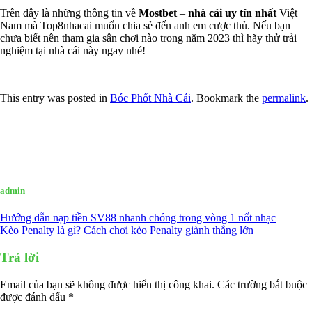
Trên đây là những thông tin về
Mostbet
–
nhà cái uy tín nhất
Việt
Nam mà Top8nhacai muốn chia sẻ đến anh em cược thủ. Nếu bạn
chưa biết nên tham gia sân chơi nào trong năm 2023 thì hãy thử trải
nghiệm tại nhà cái này ngay nhé!
This entry was posted in
Bóc Phốt Nhà Cái
. Bookmark the
permalink
.
admin
Hướng dẫn nạp tiền SV88 nhanh chóng trong vòng 1 nốt nhạc
Kèo Penalty là gì? Cách chơi kèo Penalty giành thắng lớn
Trả lời
Email của bạn sẽ không được hiển thị công khai.
Các trường bắt buộc
được đánh dấu
*