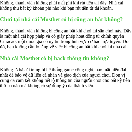
Không, thành viên không phải mất phí khi rút tiền tại đây. Nhà cái
không thu bất kỳ khoản phí nào khi bạn rút tiền từ tài khoản.
Chơi tại nhà cái Mostbet có bị công an bắt không?
Không, thành viên không bị công an bắt khi chơi tại sân chơi này. Đây
là một nhà cái hợp pháp và có giấy phép hoạt động từ chính quyền
Curacao, một quốc gia có uy tín trong lĩnh vực cờ bạc trực tuyến. Do
đó, bạn không cần lo lắng về việc bị công an bắt khi chơi tại nhà cái
.
Nhà cái Mostbet có bị hack thông tin không?
Không. Nhà cái trang bị hệ thống game công nghệ bảo mật hiện đại
nhất để bảo vệ dữ liệu cá nhân và giao dịch của người chơi. Đơn vị
cũng đã cam kết không tiết lộ thông tin của người chơi cho bất kỳ bên
thứ ba nào mà không có sự đồng ý của thành viên.