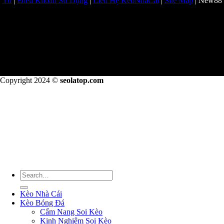
Tư
|
Điều Khoản Sử Dụng
|
Liên Hệ KeoNhaCai
|
Site Map
| New88
Copyright 2024 ©
seolatop.com
Kèo Nhà Cái
Kèo Bóng Đá
Cẩm Nang Soi Kèo
Kinh Nghiệm Soi Kèo