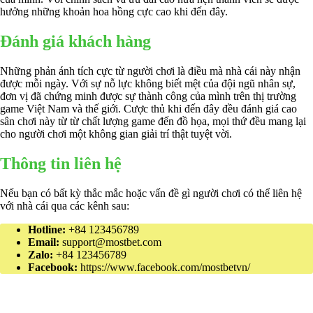
hưởng những khoản hoa hồng cực cao khi đến đây.
Đánh giá khách hàng
Những phản ánh tích cực từ người chơi là điều mà nhà cái này nhận
được mỗi ngày. Với sự nỗ lực không biết mệt của đội ngũ nhân sự,
đơn vị đã chứng minh được sự thành công của mình trên thị trường
game Việt Nam và thế giới. Cược thủ khi đến đây đều đánh giá cao
sân chơi này từ từ chất lượng game đến đồ họa, mọi thứ đều mang lại
cho người chơi một không gian giải trí thật tuyệt vời.
Thông tin liên hệ
Nếu bạn có bất kỳ thắc mắc hoặc vấn đề gì người chơi có thể liên hệ
với nhà cái qua các kênh sau:
Hotline:
+84 123456789
Email:
support@mostbet.com
Zalo:
+84 123456789
Facebook:
https://www.facebook.com/mostbetvn/