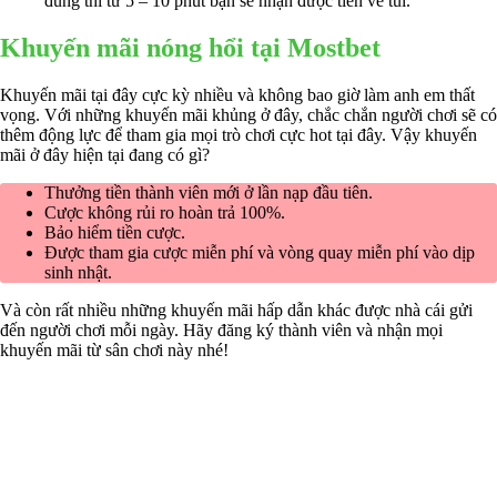
đúng thì từ 5 – 10 phút bạn sẽ nhận được tiền về túi.
Khuyến mãi nóng hổi tại Mostbet
Khuyến mãi tại đây cực kỳ nhiều và không bao giờ làm anh em thất
vọng. Với những khuyến mãi khủng ở đây, chắc chắn người chơi sẽ có
thêm động lực để tham gia mọi trò chơi cực hot tại đây. Vậy khuyến
mãi ở đây hiện tại đang có gì?
Thưởng tiền thành viên mới ở lần nạp đầu tiên.
Cược không rủi ro hoàn trả 100%.
Bảo hiểm tiền cược.
Được tham gia cược miễn phí và vòng quay miễn phí vào dịp
sinh nhật.
Và còn rất nhiều những khuyến mãi hấp dẫn khác được nhà cái gửi
đến người chơi mỗi ngày. Hãy đăng ký thành viên và nhận mọi
khuyến mãi từ sân chơi này nhé!