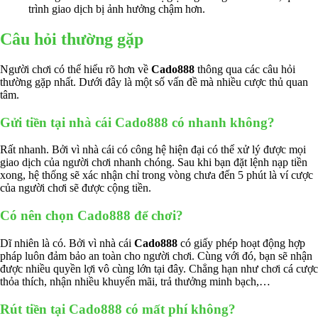
trình giao dịch bị ảnh hưởng chậm hơn.
Câu hỏi thường gặp
Người chơi có thể hiểu rõ hơn về
Cado888
thông qua các câu hỏi
thường gặp nhất. Dưới đây là một số vấn đề mà nhiều cược thủ quan
tâm.
Gửi tiền tại nhà cái Cado888 có nhanh không?
Rất nhanh. Bởi vì nhà cái có công hệ hiện đại có thể xử lý được mọi
giao dịch của người chơi nhanh chóng. Sau khi bạn đặt lệnh nạp tiền
xong, hệ thống sẽ xác nhận chỉ trong vòng chưa đến 5 phút là ví cược
của người chơi sẽ được cộng tiền.
Có nên chọn Cado888 để chơi?
Dĩ nhiên là có. Bởi vì nhà cái
Cado888
có giấy phép hoạt động hợp
pháp luôn đảm bảo an toàn cho người chơi. Cùng với đó, bạn sẽ nhận
được nhiều quyền lợi vô cùng lớn tại đây. Chẳng hạn như chơi cá cược
thỏa thích, nhận nhiều khuyến mãi, trả thưởng minh bạch,…
Rút tiền tại Cado888 có mất phí không?