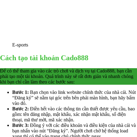
E-sports
Cách tạo tài khoản Cado888
Để có thể tham gia vào các trò chơi và dịch vụ tại Cado888, bạn cần
phải tạo một tài khoản. Quá trình này sẽ rất đơn giản và nhanh chóng
khi bạn chỉ cần làm theo các bước sau:
Bước 1:
Bạn chọn vào link website chính thức của nhà cái. Nút
“Đăng ký” sẽ nằm tại góc trên bên phải màn hình, bạn hãy bấm
vào đó.
Bước 2:
Điền hết vào các thông tin cần thiết được yêu cầu, bao
gồm: tên đăng nhập, mật khẩu, xác nhận mật khẩu, số điện
thoại, mã thư mời, mã xác nhận.
Bước 3:
Đồng ý với các điều khoản và điều kiện của nhà cái và
bạn nhấn vào nút “Đăng ký”. Người chơi chờ hệ thống load
xong thì có thể vào trang chủ chính thức ngay.