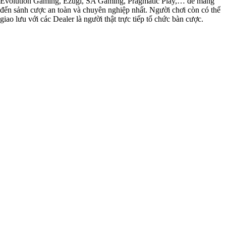
Evolution Gaming, Ezugi, SA Gaming, Pragmatic Play,… để mang
đến sảnh cược an toàn và chuyên nghiệp nhất. Người chơi còn có thể
giao lưu với các Dealer là người thật trực tiếp tổ chức bàn cược.