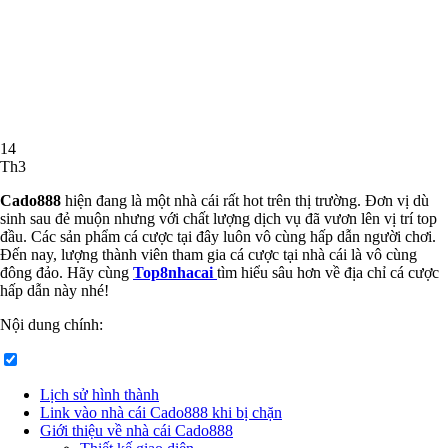
14
Th3
Cado888
hiện đang là một nhà cái rất hot trên thị trường. Đơn vị dù
sinh sau đẻ muộn nhưng với chất lượng dịch vụ đã vươn lên vị trí top
đầu. Các sản phẩm cá cược tại đây luôn vô cùng hấp dẫn người chơi.
Đến nay, lượng thành viên tham gia cá cược tại nhà cái là vô cùng
đông đảo. Hãy cùng
Top8nhacai
tìm hiểu sâu hơn về địa chỉ cá cược
hấp dẫn này nhé!
Nội dung chính:
Lịch sử hình thành
Link vào nhà cái Cado888 khi bị chặn
Giới thiệu về nhà cái Cado888